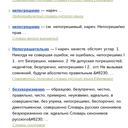
Современный толковый словарь русского языка Ефремовой
непогрешимо
— нареч …
4
Орфографический словарь русского языка
непогрешимо
— см. непогрешимый; нареч. Непогреши/мо
5
прав …
Словарь многих выражений
Непогрешительно
— I нареч. качеств. обстоят. устар. 1.
6
Никогда не совершая ошибок; не ошибаясь; непогрешимо I
1.. отт. Безгрешно, невинно. 2. Не допуская погрешностей,
недочётов; безупречно; непогрешимо I 2.. отт. Не вызывая
сомнений, будучи абсолютно правильным.&#8230; …
Современный толковый словарь русского языка Ефремовой
безукоризненно
— образцово, безупречно, честно,
7
правильно, чисто, примерно, неуязвимо, идеально, в
совершенстве, без упрека, непогрешимо, беспорочно, по
джентльменски, совершенно Словарь русских синонимов.
безукоризненно см. идеально Словарь синонимов
русского&#8230; …
Словарь синонимов