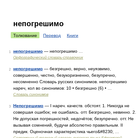
непогрешимо
Толкование
Перевод
Книги
непогрешимо
— непогрешимо …
1
Орфографический словарь-справочник
непогрешимо
— безгрешно, верно, неуязвимо,
2
совершенно, честно, безукоризненно, безупречно,
несомненно Словарь русских синонимов. непогрешимо
нареч, кол во синонимов: 10 • безгрешно (6) • …
Словарь синонимов
Непогрешимо
— I нареч. качеств. обстоят. 1. Никогда не
3
совершая ошибок; не ошибаясь. отт. Безгрешно, невинно. 2.
Не допуская погрешностей, недочётов; безупречно. отт. Не
вызывая сомнений, будучи абсолютно правильным. II
предик. Оценочная характеристика чьего&#8230; …